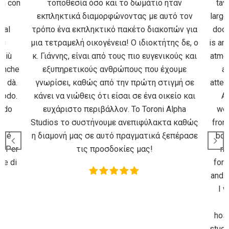
οθεσία όσο και το δωμάτιο ήταν
taverns and shops ar
κτικά διαμορφώνοντας με αυτό τον
large free parking spac
να εκπληκτικό πακέτο διακοπών για
door. The owner of th
αμελή οικογένεια! Ο ιδιοκτήτης δε, ο
is an amazing person, 
ης, είναι από τους πιο ευγενικούς και
atmosphere as if you a
ηρετικούς ανθρώπους που έχουμε
and feature in the
ει, καθώς από την πρώτη στιγμή σε
attention and love. Ve
α νιώθεις ότι είσαι σε ένα οικείο και
All is clean and mo
ριστο περιβάλλον. Το Toroni Alpha
working conditions! 
 το συστήνουμε ανεπιφύλακτα καθώς
from him a very warm
νή μας σε αυτό πραγματικά ξεπέρασε
bottle of local wine a
τις προσδοκίες μας!
nice! During our st
forecasts and differe
and what to see every 
I would highly reco
Studios, never ev
hospitality before. Th
studio can be rated as 