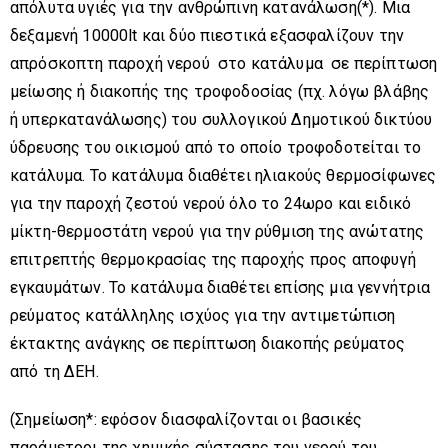
απόλυτα υγιές για την ανθρώπινη κατανάλωση(*). Μια
δεξαμενή 10000lt και δύο πιεστικά εξασφαλίζουν την
απρόσκοπτη παροχή νερού στο κατάλυμα σε περίπτωση
μείωσης ή διακοπής της τροφοδοσίας (πχ. λόγω βλάβης
ή υπερκατανάλωσης) του συλλογικού Δημοτικού δικτύου
ύδρευσης του οικισμού από το οποίο τροφοδοτείται το
κατάλυμα. Το κατάλυμα διαθέτει ηλιακούς θερμοσίφωνες
για την παροχή ζεστού νερού όλο το 24ωρο και ειδικό
μίκτη-θερμοστάτη νερού για την ρύθμιση της ανώτατης
επιτρεπτής θερμοκρασίας της παροχής προς αποφυγή
εγκαυμάτων. Το κατάλυμα διαθέτει επίσης μια γεννήτρια
ρεύματος κατάλληλης ισχύος για την αντιμετώπιση
έκτακτης ανάγκης σε περίπτωση διακοπής ρεύματος
από τη
ΔΕΗ.
(Σημείωση*: εφόσον διασφαλίζονται οι βασικές
παράμετροι της χημικής σύστασης του νερού του