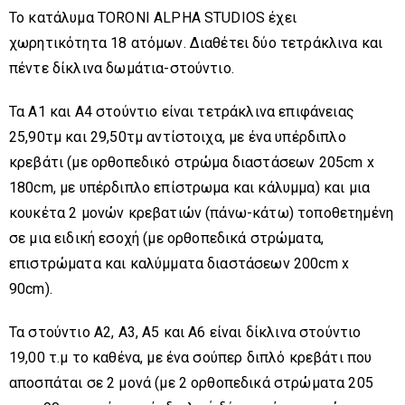
Το κατάλυμα TORONI ALPHA STUDIOS έχει
χωρητικότητα 18 ατόμων. Διαθέτει δύο τετράκλινα και
πέντε δίκλινα δωμάτια-στούντιο.
Τα Α1 και Α4 στούντιο είναι τετράκλινα επιφάνειας
25,90τμ και 29,50τμ αντίστοιχα, με ένα υπέρδιπλο
κρεβάτι (με ορθοπεδικό στρώμα διαστάσεων 205cm x
180cm, με υπέρδιπλο επίστρωμα και κάλυμμα) και μια
κουκέτα 2 μονών κρεβατιών (πάνω-κάτω) τοποθετημένη
σε μια
ειδική εσοχή (με ορθοπεδικά στρώματα,
επιστρώματα και καλύμματα διαστάσεων 200cm x
90cm)
.
Τα στούντιο Α2, Α3, Α5 και Α6 είναι δίκλινα στούντιο
19,00 τ.μ το καθένα, με ένα σούπερ διπλό κρεβάτι που
αποσπάται σε 2 μονά (με 2 ορθοπεδικά στρώματα 205